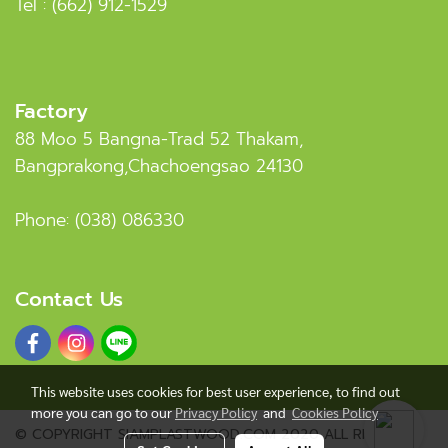
Tel :
(662) 912-1529
Factory
88 Moo 5 Bangna-Trad 52 Thakam,
Bangprakong,Chachoengsao 24130
Phone:
(038) 086330
Contact Us
This website uses cookies for best user experience, to find out
more you can go to our
Privacy Policy
and
Cookies Policy
© COPYRIGHT SIAMPLASTWOOD.COM 2020 ALL RIGHTS