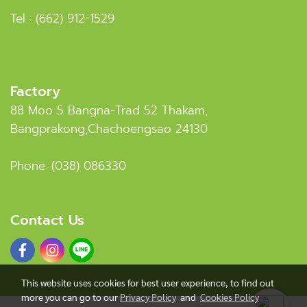
Tel :
(662) 912-1529
Factory
88 Moo 5 Bangna-Trad 52 Thakam,
Bangprakong,Chachoengsao 24130
Phone:
(038) 086330
Contact Us
This website uses cookies for best user experience, to find out
more you can go to our
Privacy Policy
and
Cookies Policy