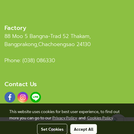
Factory
88 Moo 5 Bangna-Trad 52 Thakam,
Bangprakong,Chachoengsao 24130
Phone:
(038) 086330
Contact Us
This website uses cookies for best user experience, to find out
more you can go to our
Privacy Policy
and
Cookies Policy
© COPYRIGHT SIAMPLASTWOOD.COM 2020 ALL RIGHTS
Set Cookies
Accept All
Add to Cart
RESERVED