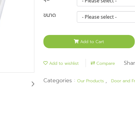
ขนาด
Add to Cart
Sha
Add to wishlist
Compare
Categories :
,
Our Products
Door and F