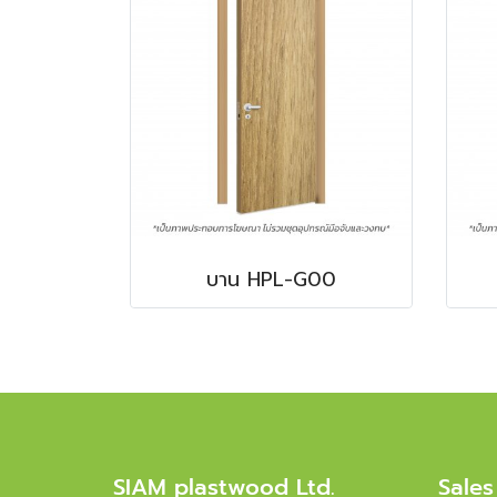
บาน HPL-G00
SIAM plastwood Ltd.
Sales