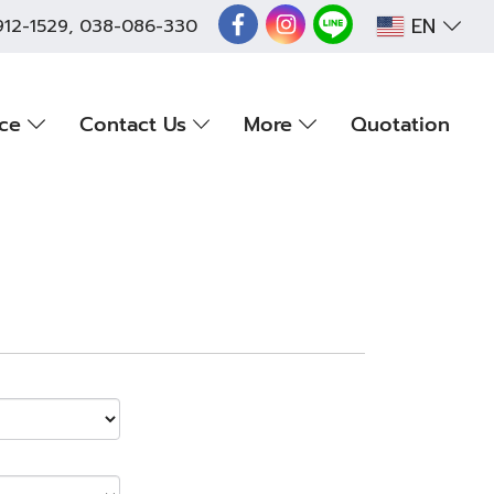
EN
912-1529
,
038-086-330
nce
Contact Us
More
Quotation