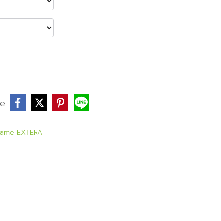
re
rame EXTERA