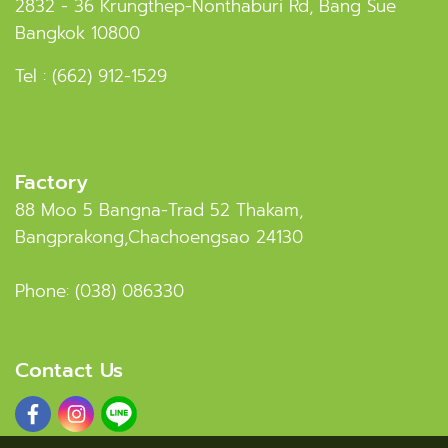
2832 - 36 Krungthep-Nonthaburi Rd, Bang Sue
Bangkok 10800
Tel :
(662) 912-1529
Factory
88 Moo 5 Bangna-Trad 52 Thakam,
Bangprakong,Chachoengsao 24130
Phone:
(038) 086330
Contact Us