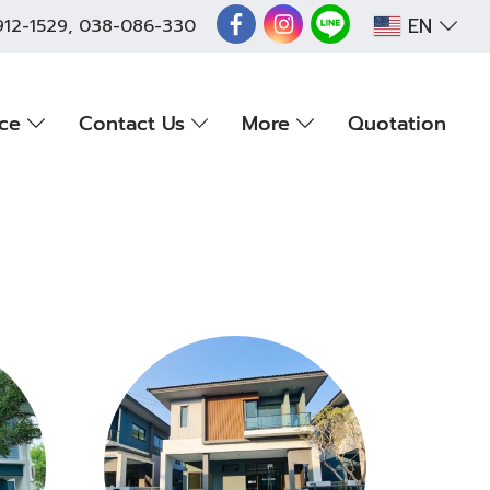
EN
912-1529
,
038-086-330
nce
Contact Us
More
Quotation