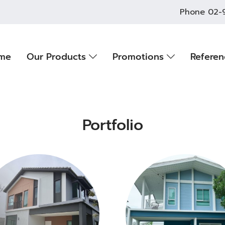
Phone
02-
me
Our Products
Promotions
Refere
Portfolio