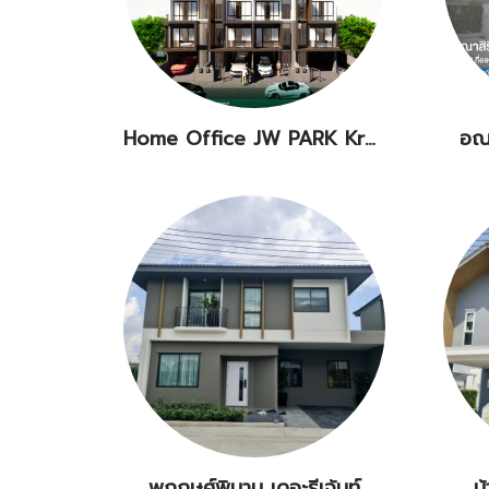
Home Office JW PARK Krungthepkrita
อณ
พฤกษศ์พิมาน เดอะรีเจ้นท์
บ