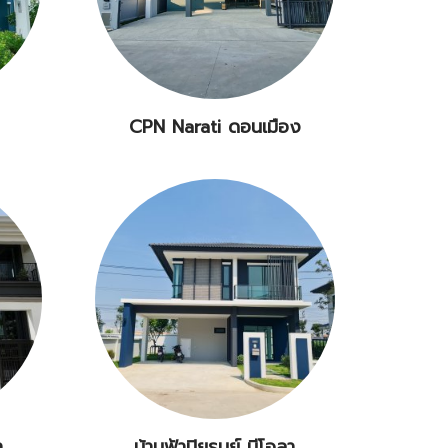
CPN Narati ดอนเมือง
า
บ้านฟ้าปิยรมย์ นีโอลา