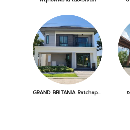
GRAND BRITANIA Ratchaphruek Rama5
อ