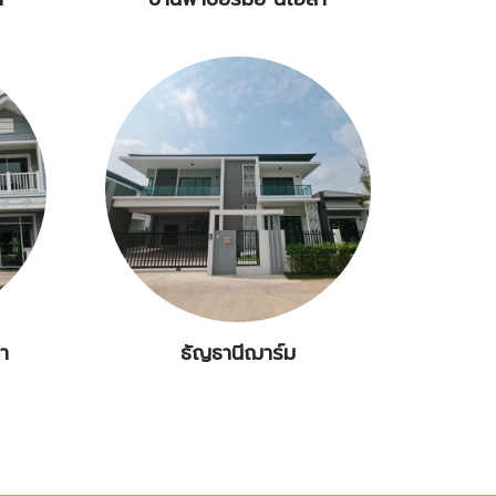
า
ธัญธานีฌาร์ม