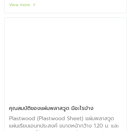
ห้องครัว, ห้องซาวน่า, ห้อง Lab, ป้ายโฆษณา, รั้ว,
View more
ระแนง, เก้าอี้สนาม, ไม้แบบ, ฉลุลวดลายตามดีไซน์ที่
ต้องการ และอื่นๆ ตามความคิดสร้างสรรค์ของแต่ละ
บุคคล
คุณสมบัติของแผ่นพลาสวูด มีอะไรบ้าง
Plastwood (Plastwood Sheet) แผ่นพลาสวูด
แผ่นเรียบเอนกประสงค์ ขนาดหน้ากว้าง 1.20 ม. และ