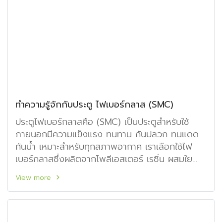
ทำความรู้จักกับประตู ไฟเบอร์กลาส (SMC)
ประตูไฟเบอร์กลาสคือ (SMC) เป็นประตูสำหรับใช้
ภายนอกมีความแข็งแรง ทนทาน กันปลวก ทนแดด
กันน้ำ เหมาะสำหรับทุกสภาพอากาศ เราเลือกใช้ไฟ
เบอร์กลาสซึ่งผลิตจากโพลีเอสเตอร์ เรซิ่น ผสมใย
แก้ว ปั๊มขึ้นรูปตามแบบมาตรฐานอุตสาหกรรม ประตู
View more
ไฟเบอร์กลาส โครงสร้างภายนอกประกอบด้วย
White PVC สามารถปรับไสโดยรอบได้ข้างละ 5มม.
ย้อมสี ได้เหมือนไม้จริง ลวดลายเสี้ยนไม้คมชัด มี
หลายรูปแบบให้เลือกตามความเหมาะสม