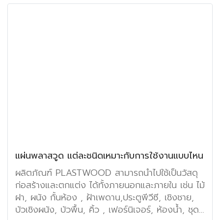
นั้นจะมีวัสดุแบบใดบ้าง วันนี้เราจะพาทุกท่านไป
ทำความรู้จักกันค่ะ
แผ่นพลาสวูด แต่ละชนิดเหมาะกับการใช้งานแบบไหน
ผลิตภัณฑ์ PLASTWOOD สามารถนำไปใช้เป็นวัสดุ
ก่อสร้างและตกแต่ง ได้ทั้งภายนอกและภายใน เช่น ไม้
ฝา, ผนัง กั้นห้อง , ฝ้าเพดาน,ประตูพีวีซี, เชิงชาย,
บัวเชิงผนัง, บัวพื้น, คิ้ว , เฟอร์นิเจอร์, ห้องน้ำ, ชุด