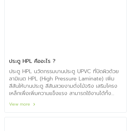
ประตู HPL คืออะไร ?
ประตู HPL นวัตกรรมบานประตู UPVC ที่ปิดผิวด้วย
ลามิเนต HPL (High Pressure Laminate) เพิ่ม
สีสันให้บานประตู สีสันสวยงามดั่งไม้จริง เสริมโครง
เหล็กเพื่อเพิ่มความแข็งแรง สามารถใช้งานได้ทั้ง
ภายในและภายนอก ทำได้เฉพาะรูปแบบบานเรียบและ
View more
เซาะร่อง CNC