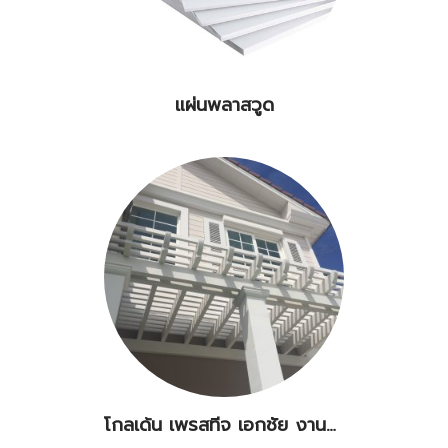
แผ่นพลาสวูด
โกลเด้น เพรสทีจ เอกชัย งานระแนงพลาสวูด