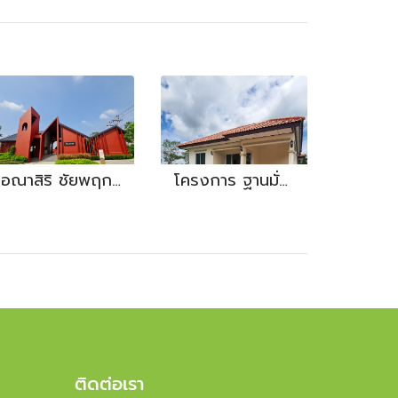
อณาสิริ ชัยพฤกษ์ - วงแหวน
โครงการ ฐานมั่นคง
ติดต่อเรา