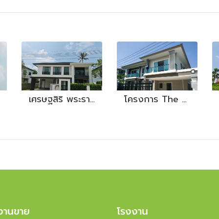
เศรษฐสิริ พระราม 5
โครงการ The Plam แจ้งวัฒนะ
งานขาย
โรงงาน