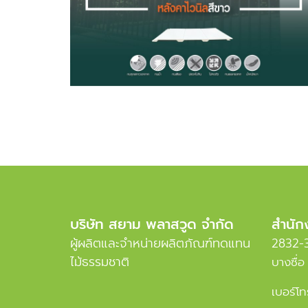
บริษัท สยาม พลาสวูด จำกัด
สำนัก
ผู้ผลิตและจำหน่ายผลิตภัณฑ์ทดแทน
2832-3
ไม้ธรรมชาติ
บางซื่
เบอร์โท