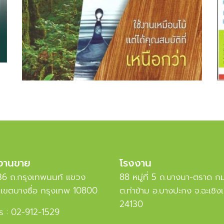
งานขาย
โรงงาน
6 ถ.กรุงเทพนนท์ แขวง
88 หมู่ที่ 5 ถ.บางนา-ตราด ก
อ เขตบางซื่อ กรุงเทพ 10800
ต.ท่าข้าม อ.บางปะกง จ.ฉะเชิง
24130
ร :
02-912-1529