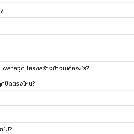
่?
าสวูด โครงสร้างข้างในคืออะไร?
ูกบิดตรงไหน?
อไม่?