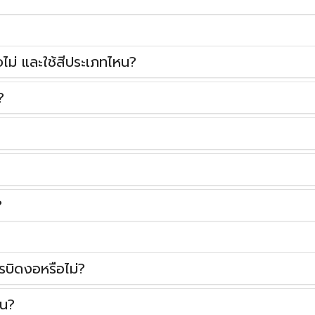
ไม่ และใช้สีประเภทไหน?
?
?
รบิดงอหรือไม่?
หน?