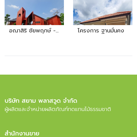
อณาสิริ ชัยพฤกษ์ - วงแหวน
โครงการ ฐานมั่นคง
บริษัท สยาม พลาสวูด จำกัด
ผู้ผลิตและจำหน่ายผลิตภัณฑ์ทดแทนไม้ธรรมชาติ
สำนักงานขาย