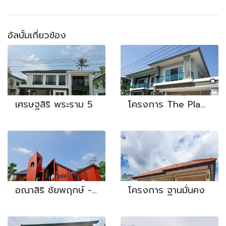
อัลบั้มเกี่ยวข้อง
เศรษฐสิริ พระราม 5
โครงการ The Plam แจ้งวัฒนะ
อณาสิริ ชัยพฤกษ์ - วงแหวน
โครงการ ฐานมั่นคง