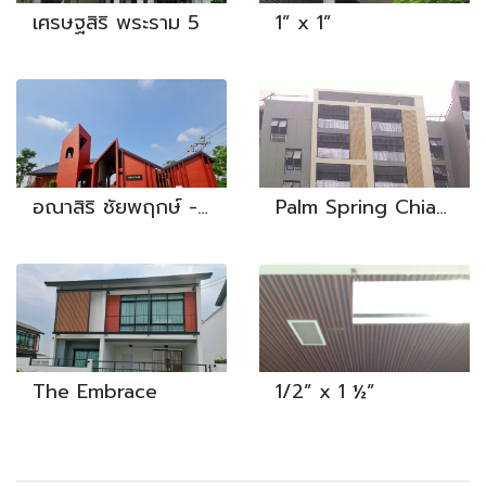
เศรษฐสิริ พระราม 5
1” x 1”
อณาสิริ ชัยพฤกษ์ - วงแหวน
Palm Spring Chiangmai
The Embrace
1/2” x 1 ½”