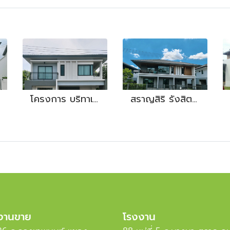
โครงการ บริทาเนีย
สราญสิริ รังสิต - คลอง 2
งานขาย
โรงงาน