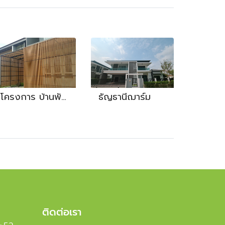
โครงการ บ้านพักอาศัย คุณรุ่ง งานไม้ระแนง
ธัญธานีฌาร์ม
ติดต่อเรา