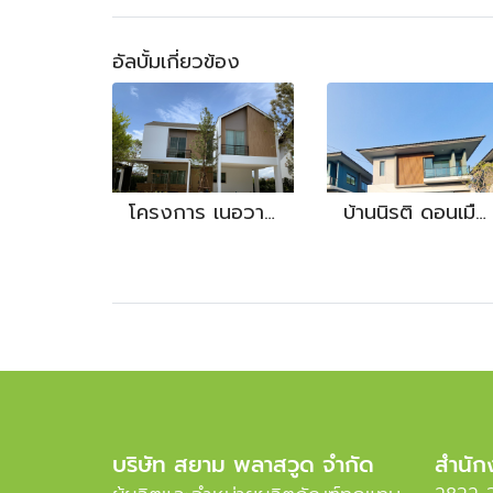
อัลบั้มเกี่ยวข้อง
โครงการ เนอวาน่า บางนา
บ้านนิรติ ดอนเมือง - nirati ดอนเมือง
บริษัท สยาม พลาสวูด จำกัด
สำนัก