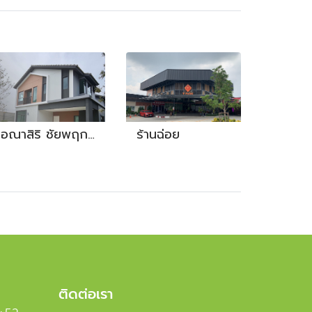
อณาสิริ ชัยพฤกษ์ วงแหวน
ร้านฉ่อย
ติดต่อเรา