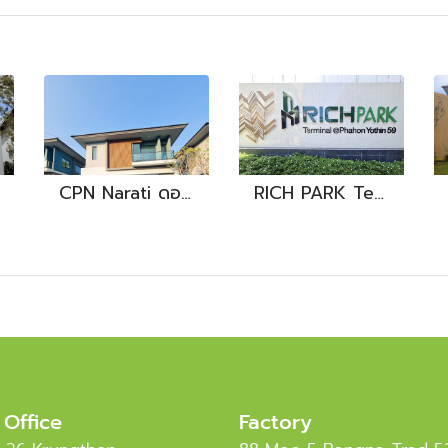
CPN Narati ดอนเมือง
RICH PARK Terminal @Phahonyothin 59
 Office
Factory