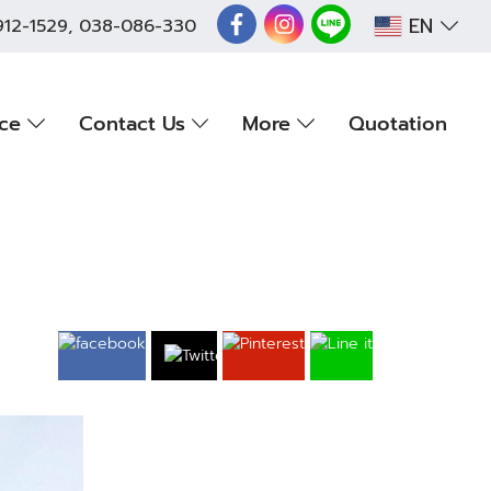
EN
912-1529
,
038-086-330
nce
Contact Us
More
Quotation