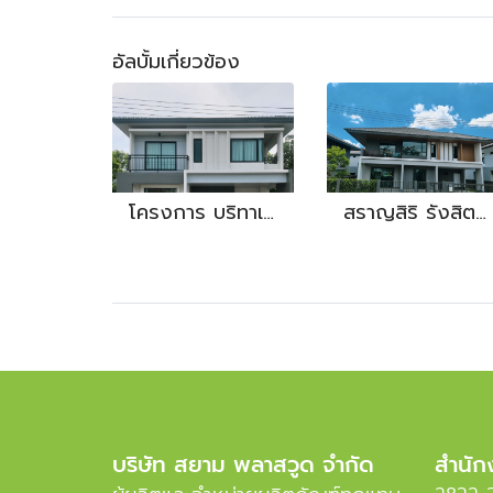
อัลบั้มเกี่ยวข้อง
โครงการ บริทาเนีย
สราญสิริ รังสิต - คลอง 2
บริษัท สยาม พลาสวูด จำกัด
สำนัก