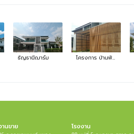
ธัญธานีฌาร์ม
โครงการ บ้านพักอาศัย คุณรุ่ง งานไม้ระแนง
งานขาย
โรงงาน