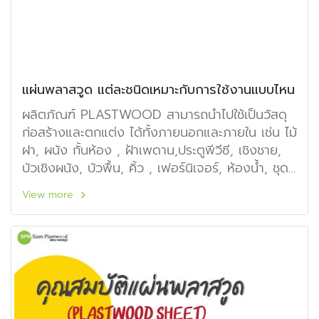
แผ่นพลาสวูด แต่ละชนิดเหมาะกับการใช้งานแบบไหน
ผลิตภัณฑ์ PLASTWOOD สามารถนำไปใช้เป็นวัสดุ
ก่อสร้างและตกแต่ง ได้ทั้งภายนอกและภายใน เช่น ไม้
ฝา, ผนัง กั้นห้อง , ฝ้าเพดาน,ประตูพีวีซี, เชิงชาย,
บัวเชิงผนัง, บัวพื้น, คิ้ว , เฟอร์นิเจอร์, ห้องน้ำ, ชุด
ห้องครัว, ห้องซาวน่า, ห้อง Lab, ป้ายโฆษณา, รั้ว,
View more
ระแนง, เก้าอี้สนาม, ไม้แบบ, ฉลุลวดลายตามดีไซน์ที่
ต้องการ และอื่นๆ ตามความคิดสร้างสรรค์ของแต่ละ
บุคคล