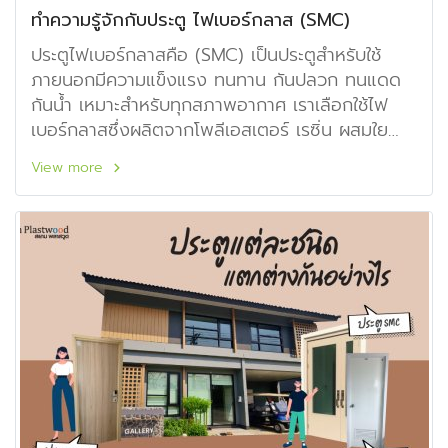
ทำความรู้จักกับประตู ไฟเบอร์กลาส (SMC)
ประตูไฟเบอร์กลาสคือ (SMC) เป็นประตูสำหรับใช้
ภายนอกมีความแข็งแรง ทนทาน กันปลวก ทนแดด
กันน้ำ เหมาะสำหรับทุกสภาพอากาศ เราเลือกใช้ไฟ
เบอร์กลาสซึ่งผลิตจากโพลีเอสเตอร์ เรซิ่น ผสมใย
แก้ว ปั๊มขึ้นรูปตามแบบมาตรฐานอุตสาหกรรม ประตู
View more
ไฟเบอร์กลาส โครงสร้างภายนอกประกอบด้วย
White PVC สามารถปรับไสโดยรอบได้ข้างละ 5มม.
ย้อมสี ได้เหมือนไม้จริง ลวดลายเสี้ยนไม้คมชัด มี
หลายรูปแบบให้เลือกตามความเหมาะสม